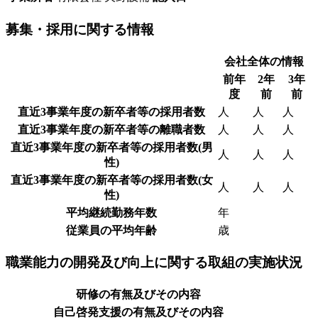
募集・採用に関する情報
会社全体の情報
前年
2年
3年
度
前
前
直近3事業年度の新卒者等の採用者数
人
人
人
直近3事業年度の新卒者等の離職者数
人
人
人
直近3事業年度の新卒者等の採用者数(男
人
人
人
性)
直近3事業年度の新卒者等の採用者数(女
人
人
人
性)
平均継続勤務年数
年
従業員の平均年齢
歳
職業能力の開発及び向上に関する取組の実施状況
研修の有無及びその内容
自己啓発支援の有無及びその内容