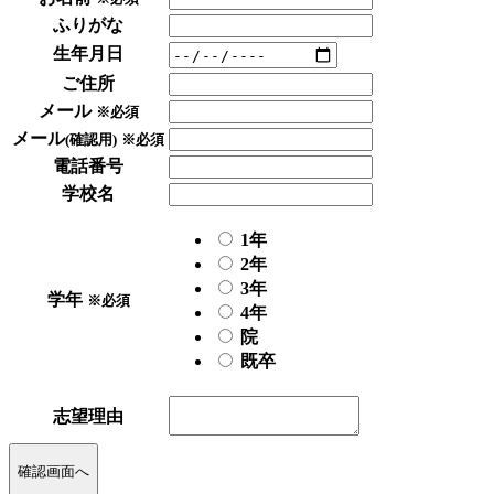
ふりがな
生年月日
ご住所
メール
※必須
メール
(確認用)
※必須
電話番号
学校名
1年
2年
3年
学年
※必須
4年
院
既卒
志望理由
確認画面へ