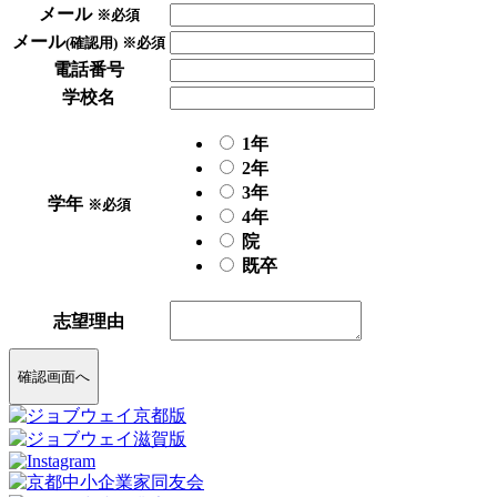
メール
※必須
メール
(確認用)
※必須
電話番号
学校名
1年
2年
3年
学年
※必須
4年
院
既卒
志望理由
確認画面へ