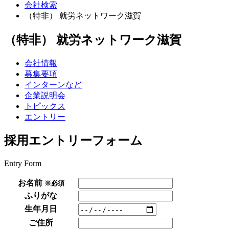
会社検索
（特非） 就労ネットワーク滋賀
（特非） 就労ネットワーク滋賀
会社情報
募集要項
インターンなど
企業説明会
トピックス
エントリー
採用エントリーフォーム
Entry Form
お名前
※必須
ふりがな
生年月日
ご住所