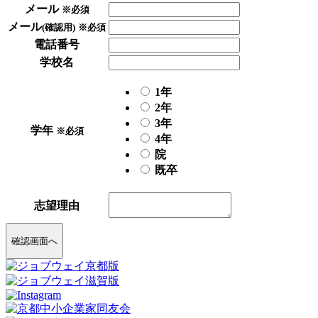
メール
※必須
メール
(確認用)
※必須
電話番号
学校名
1年
2年
3年
学年
※必須
4年
院
既卒
志望理由
確認画面へ