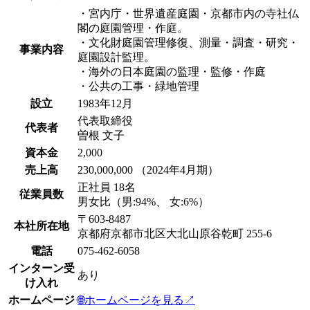
・宮内庁・世界遺産庭園・京都市内の寺社仏
閣の庭園管理・作庭。
・文化財庭園管理修復、測量・調査・研究・
事業内容
庭園設計監理。
・海外の日本庭園の監理・監修・作庭
・公共の工事・緑地管理
設立
1983年12月
代表取締役
代表者
曽根 文子
資本金
2,000
売上高
230,000,000 （2024年4月期）
正社員 18名
従業員数
男女比（男:94%、 女:6%）
〒603-8487
本社所在地
京都府京都市北区大北山原谷乾町 255-6
電話
075-462-6058
インターン受
あり
け入れ
ホームページ
🌐
ホームページを見る
↗