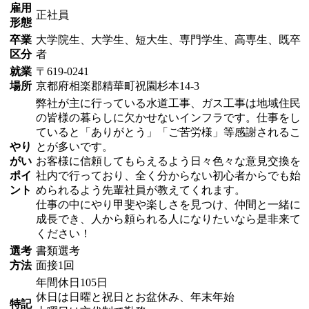
雇用
正社員
形態
卒業
大学院生、大学生、短大生、専門学生、高専生、既卒
区分
者
就業
〒619-0241
場所
京都府相楽郡精華町祝園杉本14-3
弊社が主に行っている水道工事、ガス工事は地域住民
の皆様の暮らしに欠かせないインフラです。仕事をし
ていると「ありがとう」「ご苦労様」等感謝されるこ
やり
とが多いです。
がい
お客様に信頼してもらえるよう日々色々な意見交換を
ポイ
社内で行っており、全く分からない初心者からでも始
ント
められるよう先輩社員が教えてくれます。
仕事の中にやり甲斐や楽しさを見つけ、仲間と一緒に
成長でき、人から頼られる人になりたいなら是非来て
ください！
選考
書類選考
方法
面接1回
年間休日105日
休日は日曜と祝日とお盆休み、年末年始
特記