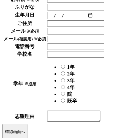
ふりがな
生年月日
ご住所
メール
※必須
メール
(確認用)
※必須
電話番号
学校名
1年
2年
3年
学年
※必須
4年
院
既卒
志望理由
確認画面へ