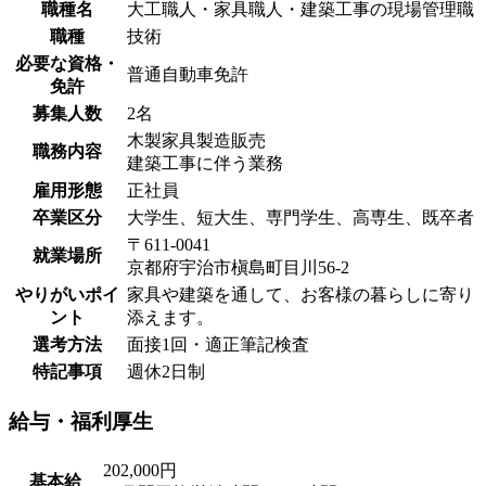
職種名
大工職人・家具職人・建築工事の現場管理職
職種
技術
必要な資格・
普通自動車免許
免許
募集人数
2名
木製家具製造販売
職務内容
建築工事に伴う業務
雇用形態
正社員
卒業区分
大学生、短大生、専門学生、高専生、既卒者
〒611-0041
就業場所
京都府宇治市槇島町目川56-2
やりがいポイ
家具や建築を通して、お客様の暮らしに寄り
ント
添えます。
選考方法
面接1回・適正筆記検査
特記事項
週休2日制
給与・福利厚生
202,000円
基本給