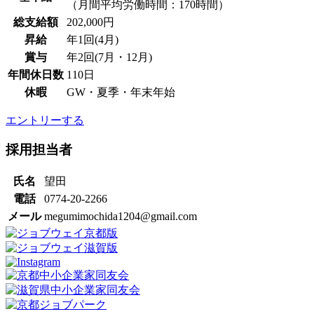
（月間平均労働時間：170時間）
総支給額
202,000円
昇給
年1回(4月)
賞与
年2回(7月・12月)
年間休日数
110日
休暇
GW・夏季・年末年始
エントリーする
採用担当者
氏名
望田
電話
0774-20-2266
メール
megumimochida1204@gmail.com