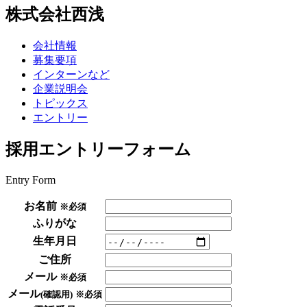
株式会社西浅
会社情報
募集要項
インターンなど
企業説明会
トピックス
エントリー
採用エントリーフォーム
Entry Form
お名前
※必須
ふりがな
生年月日
ご住所
メール
※必須
メール
(確認用)
※必須