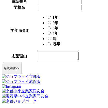
電話番号
学校名
1年
2年
3年
学年
※必須
4年
院
既卒
志望理由
確認画面へ